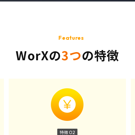
Features
WorXの
3つ
の特徴
特徴
02