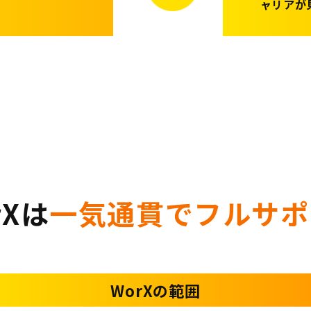
ャリアが
rXは
一気通貫でフルサポ
WorXの範囲