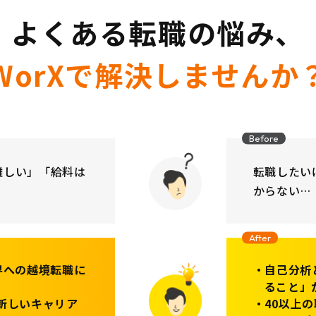
よくある転職の悩み、
WorXで解決しませんか
Before
難しい」「給料は
転職したい
からない…
After
界への越境転職に
自己分析
ること」
新しいキャリア
40以上