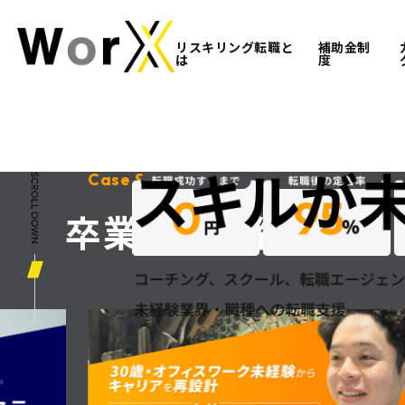
リスキリング転職と
補助金制
は
度
自分の適職がわかる
Case Study
卒業生の実績
LINEで無料カウンセリ