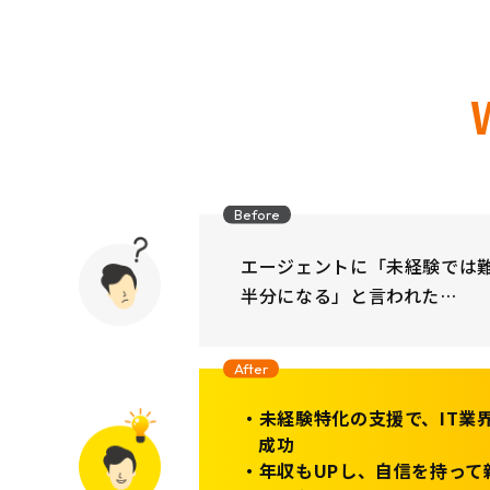
Before
エージェントに「未経験では
半分になる」と言われた…
After
未経験特化の支援で、IT業
成功
年収もUPし、自信を持って