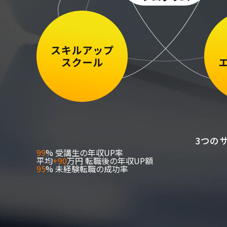
3つの
99
%
受講生の年収UP率
平均
+90
万円
転職後の年収UP額
95
%
未経験転職の成功率