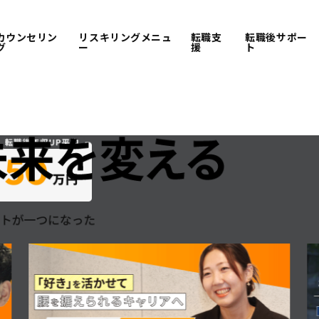
カウンセリン
リスキリングメニュ
転職支
転職後サポー
グ
ー
援
ト
ング予約