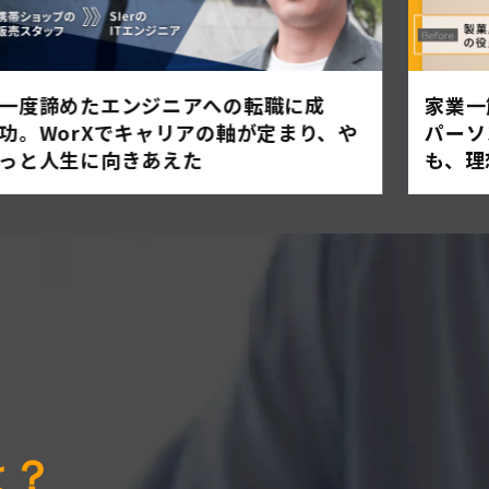
一度諦めたエンジニアへの転職に成
家業一
功。WorXでキャリアの軸が定まり、や
パーソ
っと人生に向きあえた
も、理
は？