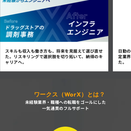
日勤のみ・土日祝休みを実現。30歳で高待遇の安
居心地
定業界から、伸びしろの大きいキャリアへ踏み出せ
へ！
た。
ワークス（WorX）とは？
未経験業界・職種への転職をゴールにした
一気通貫のフルサポート