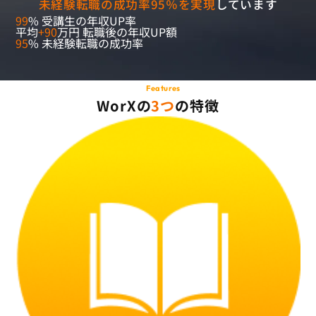
未経験転職の成功率95％を実現
しています
99
%
受講生の年収UP率
平均
+90
万円
転職後の年収UP額
95
%
未経験転職の成功率
Features
WorXの
3つ
の特徴