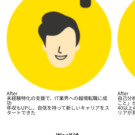
After
After
未経験特化の支援で、IT業界への越境転職に成
自己分
功
こと」
年収もUPし、自信を持って新しいキャリアをス
40以
タートできた
リアが