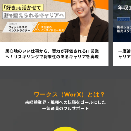
居心地のいい仕事から、実力が評価されるIT営業
一度諦
へ！リスキリングで将来性のあるキャリアを実現
ャリア
ワークス（WorX）とは？
未経験業界・職種への転職をゴールにした
一気通貫のフルサポート