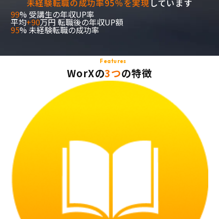
未経験転職の成功率95％を実現
しています
99
%
受講生の年収UP率
平均
+90
万円
転職後の年収UP額
95
%
未経験転職の成功率
Features
WorXの
3つ
の特徴