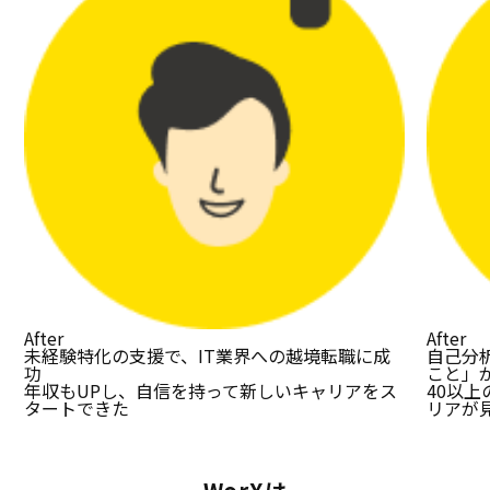
After
After
未経験特化の支援で、IT業界への越境転職に成
自己分
功
こと」
年収もUPし、自信を持って新しいキャリアをス
40以
タートできた
リアが