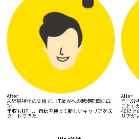
After
After
未経験特化の支援で、IT業界への越境転職に成
自己分
功
こと」
年収もUPし、自信を持って新しいキャリアをス
40以
タートできた
リアが