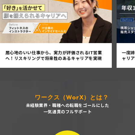
居心地のいい仕事から、実力が評価されるIT営業
一度諦
へ！リスキリングで将来性のあるキャリアを実現
ャリア
ワークス（WorX）とは？
未経験業界・職種への転職をゴールにした
一気通貫のフルサポート