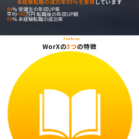
未経験転職の成功率95％を実現
しています
99
%
受講生の年収UP率
平均
+90
万円
転職後の年収UP額
95
%
未経験転職の成功率
Features
WorXの
3つ
の特徴