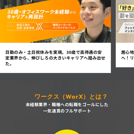
居心地のいい仕事から、実力が評価されるIT営業
一度諦
へ！リスキリングで将来性のあるキャリアを実現
ャリア
ワークス（WorX）とは？
未経験業界・職種への転職をゴールにした
一気通貫のフルサポート