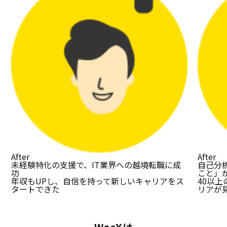
After
After
未経験特化の支援で、IT業界への越境転職に成
自己分
功
こと」
年収もUPし、自信を持って新しいキャリアをス
40以
タートできた
リアが