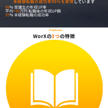
未経験転職の成功率95％を実現
しています
99
%
受講生の年収UP率
平均
+90
万円
転職後の年収UP額
95
%
未経験転職の成功率
Features
WorXの
3つ
の特徴